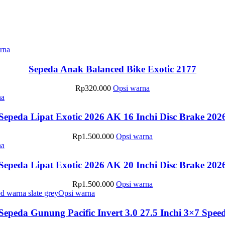
Produk
rna
ini
memiliki
Sepeda Anak Balanced Bike Exotic 2177
beberapa
varian.
Produk
Rp
320.000
Opsi warna
Pilihan
Produk
ini
na
ini
ini
memiliki
dapat
memiliki
beberapa
Sepeda Lipat Exotic 2026 AK 16 Inchi Disc Brake 202
diambil
beberapa
varian.
di
varian.
Pilihan
Produk
Rp
1.500.000
Opsi warna
halaman
Pilihan
ini
Produk
ini
na
produk
ini
dapat
ini
memiliki
dapat
diambil
memiliki
beberapa
Sepeda Lipat Exotic 2026 AK 20 Inchi Disc Brake 202
diambil
di
beberapa
varian.
di
halaman
varian.
Pilihan
Produk
Rp
1.500.000
Opsi warna
halaman
produk
Pilihan
ini
Produk
ini
Opsi warna
produk
ini
dapat
ini
memiliki
dapat
diambil
memiliki
beberapa
Sepeda Gunung Pacific Invert 3.0 27.5 Inchi 3×7 Spee
diambil
di
beberapa
varian.