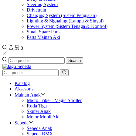
Steering System
Drivetrain
Charging System (Sistem Pengisian)
Lighting & Signaling (Lampu & Sinyal)
Power System (Sistem Tenaga & Kontrol)
Small Spare Parts
Parts Mainan Aki
0
Search
Katalog
Aksesoris
Mainan Anak
Micro Trike – Magic Stroller
Roda Tiga
Skuter Anak
Motor Mobil Aki
Sepeda
Sepeda Anak
Sepeda BMX