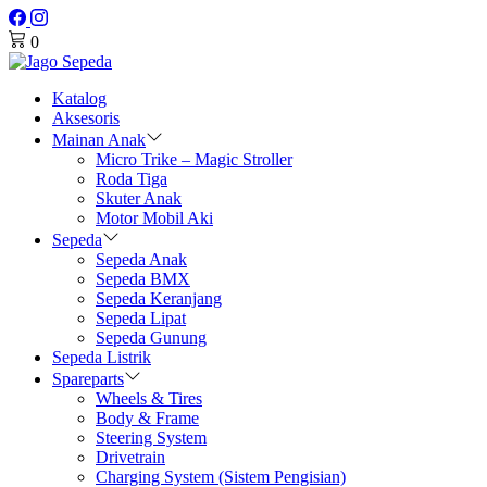
0
Katalog
Aksesoris
Mainan Anak
Micro Trike – Magic Stroller
Roda Tiga
Skuter Anak
Motor Mobil Aki
Sepeda
Sepeda Anak
Sepeda BMX
Sepeda Keranjang
Sepeda Lipat
Sepeda Gunung
Sepeda Listrik
Spareparts
Wheels & Tires
Body & Frame
Steering System
Drivetrain
Charging System (Sistem Pengisian)